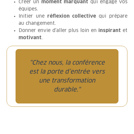
Créer un
moment marquant
qui engage vos
équipes.
Initier une
réflexion collective
qui prépare
au changement.
Donner envie d’aller plus loin en
inspirant
et
motivant
.
"Chez nous, la conférence
est la porte d’entrée vers
une transformation
durable."