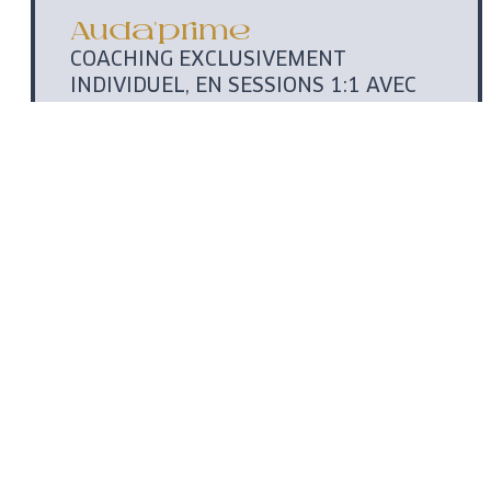
Auda'prime
COACHING EXCLUSIVEMENT
INDIVIDUEL, EN SESSIONS 1:1 AVEC
MOI.
Accompagnement sur mesure
0,00 € HT
(paiement en
plusieurs fois possible)
Je transforme mon
business !