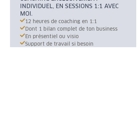
INDIVIDUEL, EN SESSIONS 1:1 AVEC
MOI.
12 heures de coaching en 1:1
Dont 1 bilan complet de ton business
En présentiel ou visio
Support de travail si besoin
Un lien continu 5j/7
2 900,00 € HT
En savoir plus
Appel découverte
Si tu es prête à passer à l’action, gagner du temps
et augmenter tes résultats, parlons-en ensemble !