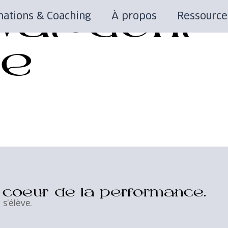
at@dont-
ations & Coaching
À propos
Ressource
me
u coeur de la performance.
 s’élève.