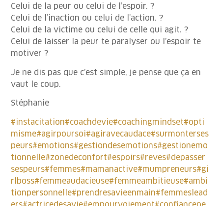
Celui de la peur ou celui de l’espoir. ?
Celui de l’inaction ou celui de l’action. ?
Celui de la victime ou celui de celle qui agit. ?
Celui de laisser la peur te paralyser ou l’espoir te
motiver ?
Je ne dis pas que c’est simple, je pense que ça en
vaut le coup.
Stéphanie
#instacitation
#coachdevie
#coachingmindset
#opti
misme
#agirpoursoi
#agiravecaudace
#surmonterses
peurs
#emotions
#gestiondesemotions
#gestionemo
tionnelle
#zonedeconfort
#espoirs
#reves
#depasser
sespeurs
#femmes
#mamanactive
#mumpreneurs
#gi
rlboss
#femmeaudacieuse
#femmeambitieuse
#ambi
tionpersonnelle
#prendresavieenmain
#femmeslead
ers
#actricedesavie
#empourvoiement
#confiancepe
rsonnelle