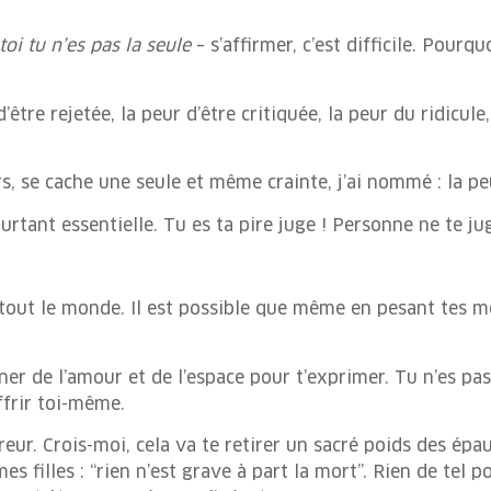
toi tu n’es pas la seule
– s’affirmer, c’est difficile. Pour
d’être rejetée, la peur d’être critiquée, la peur du ridicu
s, se cache une seule et même crainte, j’ai nommé : la pe
urtant essentielle. Tu es ta pire juge ! Personne ne te ju
à tout le monde. Il est possible que même en pesant tes m
nner de l’amour et de l’espace pour t’exprimer. Tu n’es pa
offrir toi-même.
rreur. Crois-moi, cela va te retirer un sacré poids des épau
es filles : “rien n’est grave à part la mort”. Rien de tel 