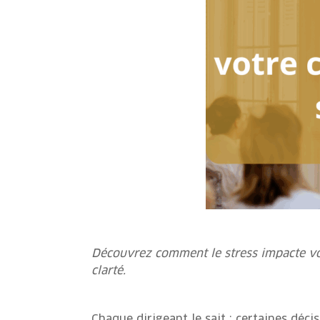
Découvrez comment le stress impacte vos
clarté.
Chaque dirigeant le sait : certaines déc