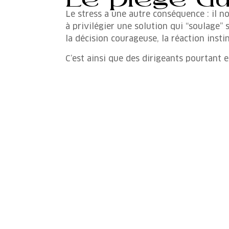
Le stress a une autre conséquence : il n
à privilégier une solution qui “soulage”
la décision courageuse, la réaction insti
C’est ainsi que des dirigeants pourtant 
Retrouver l
Les neurosciences montrent que ces méca
Quelques minutes de respiration ou un co
intérieur – “je suis stressé”, “je sens la 
Certains dirigeants se créent même des ri
choix important, demander un avis extérie
constituent une véritable stratégie de lu
Le stress fait partie intégrante de la vi
le rôle de l’amygdale et du cortex préfro