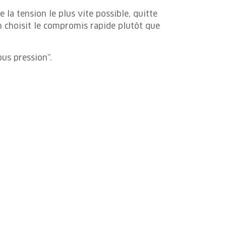
la tension le plus vite possible, quitte
On choisit le compromis rapide plutôt que
ous pression”.
la pression
mence par une chose simple : ralentir.
 le cortex préfrontal. Nommer son état
crit, différer de quelques heures un
s ne sont pas accessoires, elles
 ne sont pas inéluctables. En comprenant
ence, il devient possible de retrouver un