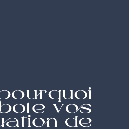
 pourquoi
bote vos
uation de