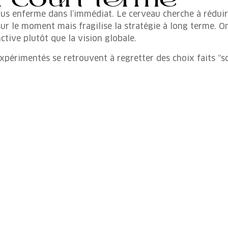
ous enferme dans l’immédiat. Le cerveau cherche à réduire 
 sur le moment mais fragilise la stratégie à long terme. 
nctive plutôt que la vision globale.
expérimentés se retrouvent à regretter des choix faits “s
a clarté malgré 
nismes ne sont pas une fatalité. Reprendre la main com
urt silence suffisent à calmer l’amygdale et à réactiver
colère monter” – réduit déjà l’intensité émotionnelle.
tuels avant les grandes décisions : poser les faits par é
ur pour sortir des biais liés à la pression. Ces pratique
cidité.
e d’un dirigeant. Mais ses effets sur la prise de décision
ntal, en acceptant de ralentir plutôt que de céder à l’urg