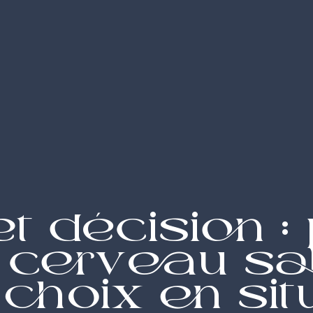
et décision :
e cerveau sa
choix en sit