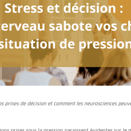
 prises de décision et comment les neurosciences peuvent
isions prises sous la pression paraissent évidentes sur l