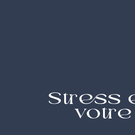
Stress 
votr