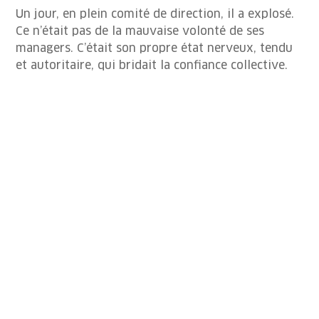
Un jour, en plein comité de direction, il a explosé.
Ce n’était pas de la mauvaise volonté de ses
managers. C’était son propre état nerveux, tendu
et autoritaire, qui bridait la confiance collective.
Quand le
système
nerveux
s’aligne : le
tournant
Après avoir pris conscience de ce mécanisme, Marc
a travaillé à retrouver des moments de bascule
vers le calme. Pas avec de grandes techniques
compliquées, mais par de petites pratiques
quotidiennes : une respiration consciente avant de