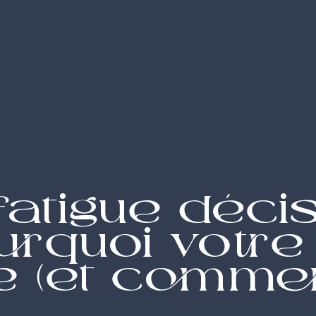
fatigue décis
urquoi votre
 (et comment