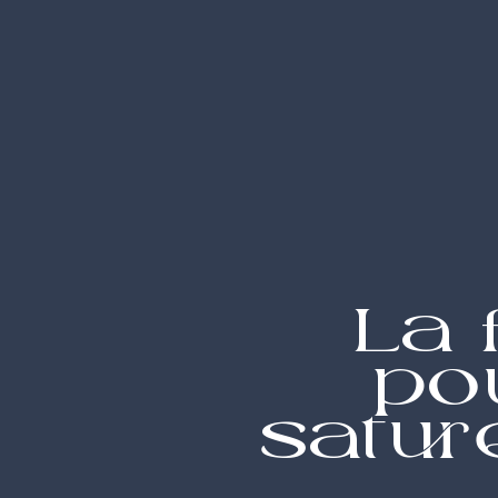
La 
po
sature